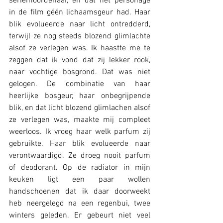
seriemoordenaar, en dat het personage 
in de film géén lichaamsgeur had. Haar 
blik evolueerde naar licht ontredderd, 
terwijl ze nog steeds blozend glimlachte 
alsof ze verlegen was. Ik haastte me te 
zeggen dat ik vond dat zij lekker rook, 
naar vochtige bosgrond. Dat was niet 
gelogen. De combinatie van haar 
heerlijke bosgeur, haar onbegrijpende 
blik, en dat licht blozend glimlachen alsof 
ze verlegen was, maakte mij compleet 
weerloos. Ik vroeg haar welk parfum zij 
gebruikte. Haar blik evolueerde naar 
verontwaardigd. Ze droeg nooit parfum 
of deodorant. Op de radiator in mijn 
keuken ligt een paar wollen 
handschoenen dat ik daar doorweekt 
heb neergelegd na een regenbui, twee 
winters geleden. Er gebeurt niet veel 