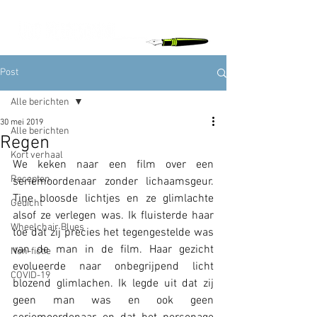
Post
Alle berichten
30 mei 2019
Alle berichten
Regen
Kort verhaal
We keken naar een film over een 
Recepten
seriemoordenaar zonder lichaamsgeur. 
Tine bloosde lichtjes en ze glimlachte 
Gedicht
alsof ze verlegen was. Ik fluisterde haar 
Wheelchair Blues
toe dat zij precies het tegengestelde was 
van de man in de film. Haar gezicht 
Non-fictie
evolueerde naar onbegrijpend licht 
COVID-19
blozend glimlachen. Ik legde uit dat zij 
geen man was en ook geen 