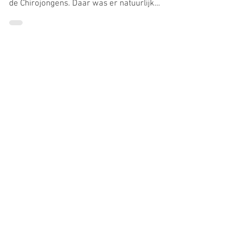
udomeiresonne
15 aug 2021
Op kamp
Zonder enige voorgeschiedenis stuurde
mijn moeder mij naar het zomerkamp van
de Chirojongens. Daar was er natuurlijk
maar eentje die niet...