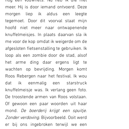
nog een vouwfiets. Nu heb ik die niet 
meer. Hij is door iemand ontvoerd. Deze 
morgen liep ik aldus een leegte 
tegemoet. Door dit voorval staat mijn 
hoofd niet meer naar ontwapenende 
knuffelmeisjes. In plaats daarvan sla ik 
me voor de kop omdat ik weigerde om de 
afgesloten fietsenstalling te gebruiken. Ik 
loop als een zombie door de stad, alsof 
het arme ding daar ergens ligt te 
wachten op bevrijding. Morgen komt 
Roos Rebergen naar het festival. Ik wou 
dat ik eenmalig een starstruck 
knuffelmeisje was. Ik verlang geen foto. 
De troostende armen van Roos volstaan. 
Of gewoon een paar woorden uit haar 
mond. 
De boerderij krijgt een spuitje. 
Zonder verdoving.
 Bijvoorbeeld. Ooit werd 
er bij ons ingebroken terwijl we een 