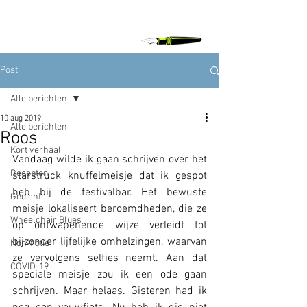
Post
Alle berichten
10 aug 2019
Alle berichten
Roos
Kort verhaal
Vandaag wilde ik gaan schrijven over het 
Recepten
starstruck knuffelmeisje dat ik gespot 
heb bij de festivalbar. Het bewuste 
Gedicht
meisje lokaliseert beroemdheden, die ze 
Wheelchair Blues
op ontwapenende wijze verleidt tot 
bijzonder lijfelijke omhelzingen, waarvan 
Non-fictie
ze vervolgens selfies neemt. Aan dat 
COVID-19
speciale meisje zou ik een ode gaan 
schrijven. Maar helaas. Gisteren had ik 