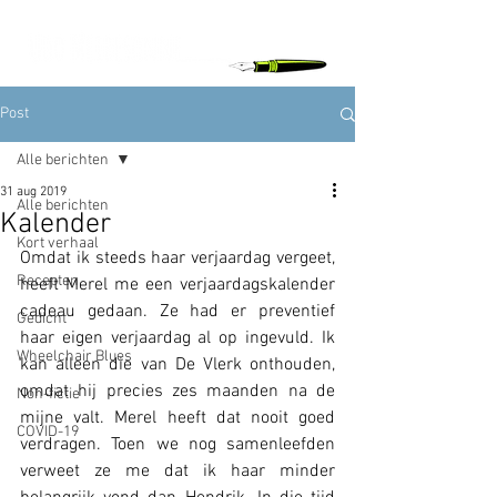
Post
Alle berichten
31 aug 2019
Alle berichten
Kalender
Kort verhaal
Omdat ik steeds haar verjaardag vergeet, 
Recepten
heeft Merel me een verjaardagskalender 
cadeau gedaan. Ze had er preventief 
Gedicht
haar eigen verjaardag al op ingevuld. Ik 
Wheelchair Blues
kan alleen die van De Vlerk onthouden, 
omdat hij precies zes maanden na de 
Non-fictie
mijne valt. Merel heeft dat nooit goed 
COVID-19
verdragen. Toen we nog samenleefden 
verweet ze me dat ik haar minder 