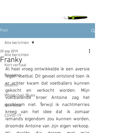
Post
Alle berichten
20 sep 2019
Alle berichten
Franky
Kort verhaal
Al heel vroeg ontwikkelde ik een aversie 
Recepten
tegen voetbal. Dit gevoel ontstond toen ik 
er achter kwam dat voetballers kunnen 
Gedicht
gekocht en verkocht worden. Mijn 
Wheelchair Blues
voetballende broer Antoine zag het 
probleem niet. Terwijl ik nachtmerries 
Non-fictie
kreeg van het idee dat ik zomaar 
COVID-19
iemands eigendom zou kunnen worden, 
droomde Antoine van zijn eigen verkoop. 