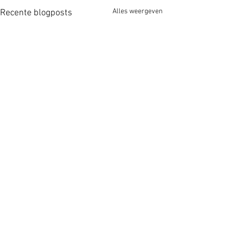
Alles weergeven
Recente blogposts
Zus
Opmerkingen
Arendsoog