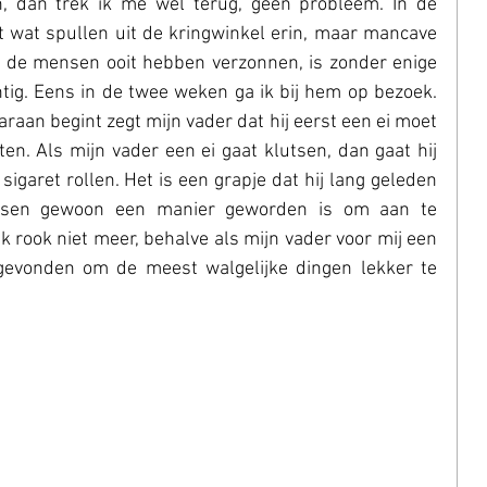
, dan trek ik me wel terug, geen probleem. In de 
 wat spullen uit de kringwinkel erin, maar mancave 
at de mensen ooit hebben verzonnen, is zonder enige 
chtig. Eens in de twee weken ga ik bij hem op bezoek. 
araan begint zegt mijn vader dat hij eerst een ei moet 
n. Als mijn vader een ei gaat klutsen, dan gaat hij 
garet rollen. Het is een grapje dat hij lang geleden 
ssen gewoon een manier geworden is om aan te 
Ik rook niet meer, behalve als mijn vader voor mij een 
gevonden om de meest walgelijke dingen lekker te 