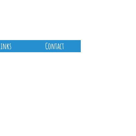
Links
Contact
Archief
februari 2026
(1)
1 post
januari 2026
(1)
1 post
oktober 2025
(1)
1 post
september 2025
(1)
1 post
augustus 2025
(1)
1 post
maart 2025
(1)
1 post
december 2024
(2)
2 posts