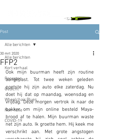
Post
Alle berichten
30 mrt 2020
Alle berichten
FFP2
Kort verhaal
Ook mijn buurman heeft zijn routine 
Recepten
aangepast. Tot twee weken geleden 
poetste hij zijn auto elke zaterdag. Nu 
Gedicht
doet hij dat op maandag, woensdag en 
Wheelchair Blues
vrijdag. Deze morgen vertrok ik naar de 
bakker om mijn online besteld Maya-
Non-fictie
brood af te halen. Mijn buurman waste 
COVID-19
net zijn auto. Ik groette hem. Hij keek me 
verschrikt aan. Met grote angstogen 