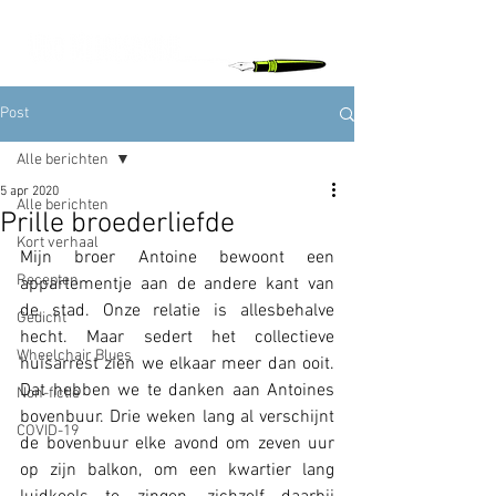
Post
Alle berichten
5 apr 2020
Alle berichten
Prille broederliefde
Kort verhaal
Mijn broer Antoine bewoont een 
Recepten
appartementje aan de andere kant van 
de stad. Onze relatie is allesbehalve 
Gedicht
hecht. Maar sedert het collectieve 
Wheelchair Blues
huisarrest zien we elkaar meer dan ooit. 
Dat hebben we te danken aan Antoines 
Non-fictie
bovenbuur. Drie weken lang al verschijnt 
COVID-19
de bovenbuur elke avond om zeven uur 
op zijn balkon, om een kwartier lang 