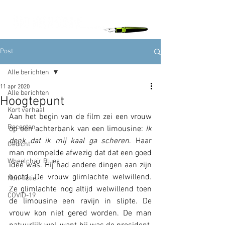
Post
Alle berichten
11 apr 2020
Alle berichten
Hoogtepunt
Kort verhaal
Aan het begin van de film zei een vrouw 
Recepten
op een achterbank van een limousine:
 Ik 
denk dat ik mij kaal ga scheren
. Haar 
Gedicht
man mompelde afwezig dat dat een goed 
Wheelchair Blues
idee was. Hij had andere dingen aan zijn 
hoofd. De vrouw glimlachte welwillend. 
Non-fictie
Ze glimlachte nog altijd welwillend toen 
COVID-19
de limousine een ravijn in slipte. De 
vrouw kon niet gered worden. De man 