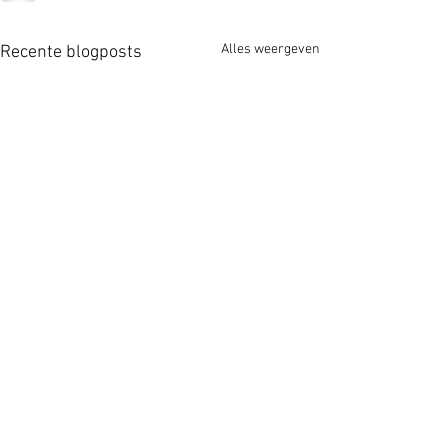
Alles weergeven
Recente blogposts
Zus