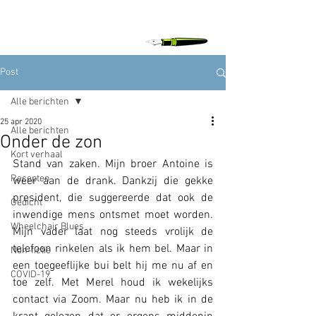
Post
Alle berichten
25 apr 2020
Alle berichten
Onder de zon
Kort verhaal
Stand van zaken. Mijn broer Antoine is 
Recepten
weer aan de drank. Dankzij die gekke 
president, die suggereerde dat ook de 
Gedicht
inwendige mens ontsmet moet worden. 
Wheelchair Blues
Mijn vader laat nog steeds vrolijk de 
telefoon rinkelen als ik hem bel. Maar in 
Non-fictie
een toegeeflijke bui belt hij me nu af en 
COVID-19
toe zelf. Met Merel houd ik wekelijks 
contact via Zoom. Maar nu heb ik in de 