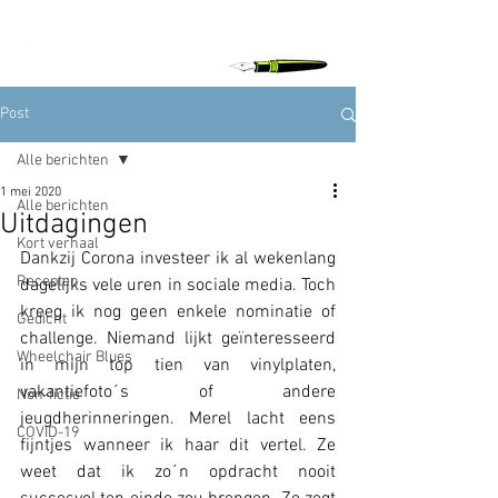
Post
Alle berichten
1 mei 2020
Alle berichten
Uitdagingen
Kort verhaal
Dankzij Corona investeer ik al wekenlang 
Recepten
dagelijks vele uren in sociale media. Toch 
kreeg ik nog geen enkele nominatie of 
Gedicht
challenge. Niemand lijkt geïnteresseerd 
Wheelchair Blues
in mijn top tien van vinylplaten, 
vakantiefoto´s of andere 
Non-fictie
jeugdherinneringen. Merel lacht eens 
COVID-19
fijntjes wanneer ik haar dit vertel. Ze 
weet dat ik zo´n opdracht nooit 