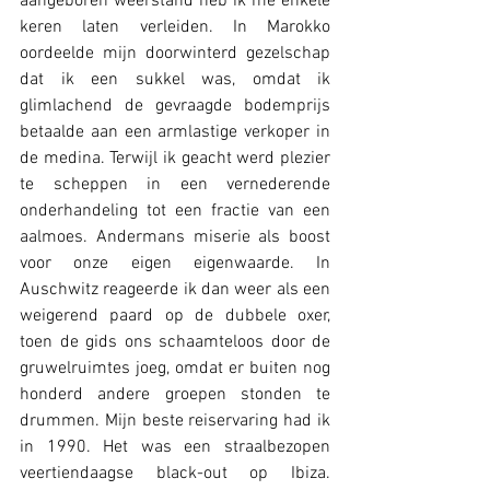
aangeboren weerstand heb ik me enkele 
keren laten verleiden. In Marokko 
oordeelde mijn doorwinterd gezelschap 
dat ik een sukkel was, omdat ik 
glimlachend de gevraagde bodemprijs 
betaalde aan een armlastige verkoper in 
de medina. Terwijl ik geacht werd plezier 
te scheppen in een vernederende 
onderhandeling tot een fractie van een 
aalmoes. Andermans miserie als boost 
voor onze eigen eigenwaarde. In 
Auschwitz reageerde ik dan weer als een 
weigerend paard op de dubbele oxer, 
toen de gids ons schaamteloos door de 
gruwelruimtes joeg, omdat er buiten nog 
honderd andere groepen stonden te 
drummen. Mijn beste reiservaring had ik 
in 1990. Het was een straalbezopen 
veertiendaagse black-out op Ibiza. 