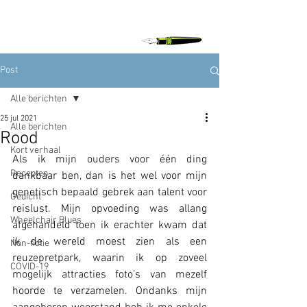
Post
Alle berichten
25 jul 2021
Alle berichten
Rood
Kort verhaal
Als ik mijn ouders voor één ding 
Recepten
dankbaar ben, dan is het wel voor mijn 
genetisch bepaald gebrek aan talent voor 
Gedicht
reislust. Mijn opvoeding was allang 
Wheelchair Blues
afgehandeld toen ik erachter kwam dat 
ik de wereld moest zien als een 
Non-fictie
reuzepretpark, waarin ik op zoveel 
COVID-19
mogelijk attracties foto’s van mezelf 
hoorde te verzamelen. Ondanks mijn 