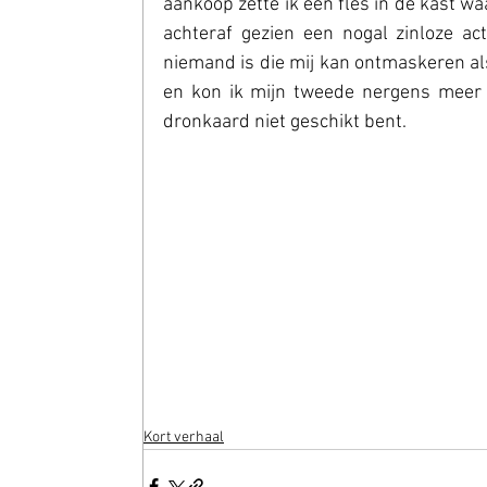
aankoop zette ik één fles in de kast wa
achteraf gezien een nogal zinloze ac
niemand is die mij kan ontmaskeren als
en kon ik mijn tweede nergens meer vi
dronkaard niet geschikt bent.
Kort verhaal