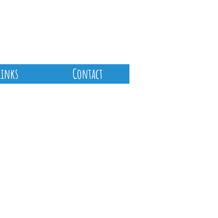
Links
Contact
Archief
februari 2026
(1)
1 post
januari 2026
(1)
1 post
oktober 2025
(1)
1 post
september 2025
(1)
1 post
augustus 2025
(1)
1 post
maart 2025
(1)
1 post
december 2024
(2)
2 posts