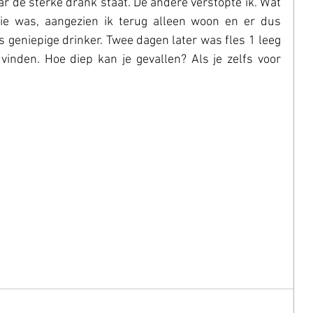
ar de sterke drank staat. De andere verstopte ik. Wat 
tie was, aangezien ik terug alleen woon en er dus 
 geniepige drinker. Twee dagen later was fles 1 leeg 
nden. Hoe diep kan je gevallen? Als je zelfs voor 