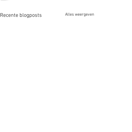
Alles weergeven
Recente blogposts
Zus