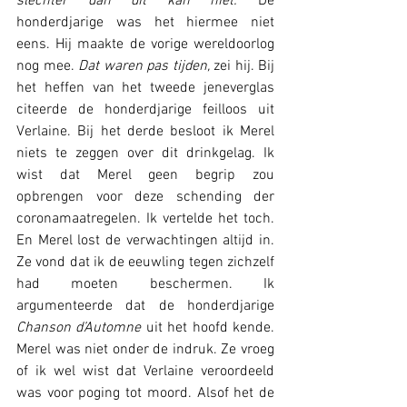
slechter dan dit kan niet.
 De 
honderdjarige was het hiermee niet 
eens. Hij maakte de vorige wereldoorlog 
nog mee. 
Dat waren pas tijden,
 zei hij. Bij 
het heffen van het tweede jeneverglas 
citeerde de honderdjarige feilloos uit 
Verlaine. Bij het derde besloot ik Merel 
niets te zeggen over dit drinkgelag. Ik 
wist dat Merel geen begrip zou 
opbrengen voor deze schending der 
coronamaatregelen. Ik vertelde het toch. 
En Merel lost de verwachtingen altijd in. 
Ze vond dat ik de eeuwling tegen zichzelf 
had moeten beschermen. Ik 
argumenteerde dat de honderdjarige 
Chanson d’Automne
 uit het hoofd kende. 
Merel was niet onder de indruk. Ze vroeg 
of ik wel wist dat Verlaine veroordeeld 
was voor poging tot moord. Alsof het de 