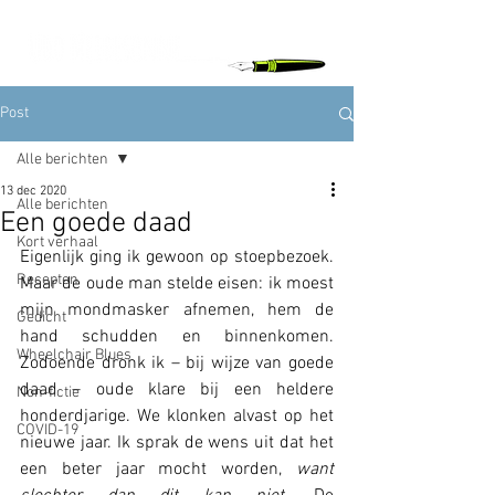
Post
Alle berichten
13 dec 2020
Alle berichten
Een goede daad
Kort verhaal
Eigenlijk ging ik gewoon op stoepbezoek. 
Recepten
Maar de oude man stelde eisen: ik moest 
mijn mondmasker afnemen, hem de 
Gedicht
hand schudden en binnenkomen. 
Wheelchair Blues
Zodoende dronk ik – bij wijze van goede 
daad – oude klare bij een heldere 
Non-fictie
honderdjarige. We klonken alvast op het 
COVID-19
nieuwe jaar. Ik sprak de wens uit dat het 
een beter jaar mocht worden, 
want 