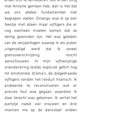
ervan ons te vernederen. Als ik één ding 
met Antoine gemeen heb, dan is het dat 
we ons allebei fundamenteel niet 
begrepen voelen. Onlangs was ik op een 
feestje met alleen maar vijftigers die er 
nog overheen moeten komen dat ze 
dertig geworden zijn. Het was geleden 
van de verjaardagen waarop ik als puber 
uitgenodigd werd dat ik zoveel 
grensoverschrijding mocht 
aanschouwen. In mijn vijftienjarige 
vriendenkring leidde expliciet geflirt nog 
tot emotionele drama’s, de dolgedraaide 
vijftigers vonden het ronduit hilarisch. Ik 
probeerde te reconstrueren wat er 
precies fout was gegaan, waardoor ik 
daar terecht was gekomen. Ik verliet het 
partijtje nadat vier vrouwen en drie 
mannen me op de dansvloer wilden 