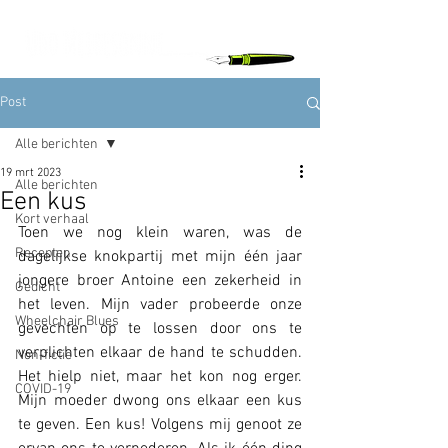
Post
Alle berichten
19 mrt 2023
Alle berichten
Een kus
Kort verhaal
Toen we nog klein waren, was de 
Recepten
dagelijkse knokpartij met mijn één jaar 
jongere broer Antoine een zekerheid in 
Gedicht
het leven. Mijn vader probeerde onze 
Wheelchair Blues
gevechten op te lossen door ons te 
verplichten elkaar de hand te schudden. 
Non-fictie
Het hielp niet, maar het kon nog erger. 
COVID-19
Mijn moeder dwong ons elkaar een kus 
te geven. Een kus! Volgens mij genoot ze 