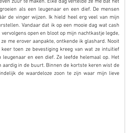
even zuur te maken. Elke dag vertelde ze me dat het 
pgroeien als een leugenaar en een dief. De mensen 
 de vinger wijzen. Ik hield heel erg veel van mijn 
urstellen. Vandaar dat ik op een mooie dag wat cash 
k vervolgens open en bloot op mijn nachtkastje legde, 
ze me erover aanpakte, ontkende ik glashard. Nooit 
keer toen ze bevestiging kreeg van wat ze intuïtief 
 leugenaar en een dief. Ze leefde helemaal op. Het 
 aardig in de buurt. Binnen de kortste keren wist de 
indelijk de waardeloze zoon te zijn waar mijn lieve 