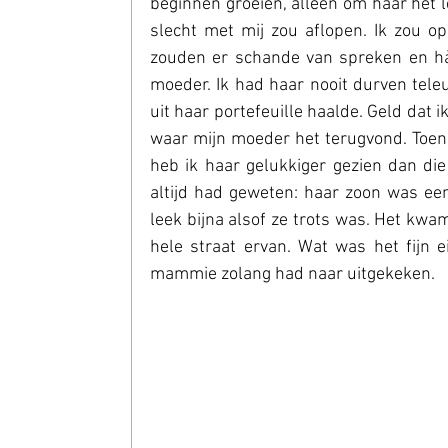
beginnen groeien, alleen om haar het l
slecht met mij zou aflopen. Ik zou o
zouden er schande van spreken en hààr
moeder. Ik had haar nooit durven tele
uit haar portefeuille haalde. Geld dat i
waar mijn moeder het terugvond. Toen 
heb ik haar gelukkiger gezien dan die 
altijd had geweten: haar zoon was een
leek bijna alsof ze trots was. Het kwam
hele straat ervan. Wat was het fijn e
mammie zolang had naar uitgekeken.