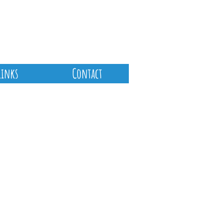
Links
Contact
Archief
februari 2026
(1)
1 post
januari 2026
(1)
1 post
oktober 2025
(1)
1 post
september 2025
(1)
1 post
augustus 2025
(1)
1 post
maart 2025
(1)
1 post
december 2024
(2)
2 posts