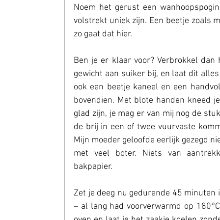
Noem het gerust een wanhoopspoging.
volstrekt uniek zijn. Een beetje zoals m
zo gaat dat hier.
Ben je er klaar voor? Verbrokkel dan 
gewicht aan suiker bij, en laat dit alle
ook een beetje kaneel en een handvol r
bovendien. Met blote handen kneed je 
glad zijn, je mag er van mij nog de st
de brij in een of twee vuurvaste komme
Mijn moeder geloofde eerlijk gezegd niet
met veel boter. Niets van aantrekk
bakpapier.
Zet je deeg nu gedurende 45 minuten in 
– al lang had voorverwarmd op 180°C.
oven en laat je het zaakje koelen zonde