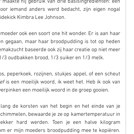
r maakte hij gebruik van drie basisingrediënten: een 
door iemand anders werd bedacht, zijn eigen nogal 
sidekick Kimbra Lee Johnson.
moeder ook een soort one hit wonder. Er is aan haar 
n gegaan, maar haar broodpudding is tot op heden 
makzucht baseerde ook zij haar creatie op niet meer 
1/3 oudbakken brood, 1/3 suiker en 1/3 melk.
s, peperkoek, rozijnen, stukjes appel, of een scheut 
ef
 is een moeilijk woord, ik weet het. Heb ik ook van 
verpinken een moeilijk woord in de groep gooien.
lang de korsten van het begin en het einde van je 
schimmelen, bewaarde je ze op kamertemperatuur in 
ekker hard werden. Toen je een halve kilogram 
p om er mijn moeders broodpudding mee te kopiëren. 