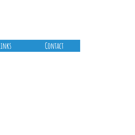
Links
Contact
Archief
februari 2026
(1)
1 post
januari 2026
(1)
1 post
oktober 2025
(1)
1 post
september 2025
(1)
1 post
augustus 2025
(1)
1 post
maart 2025
(1)
1 post
december 2024
(2)
2 posts