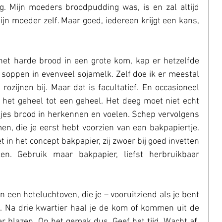
 Mijn moeders broodpudding was, is en zal altijd 
ijn moeder zelf. Maar goed, iedereen krijgt een kans, 
het harde brood in een grote kom, kap er hetzelfde 
s soppen in evenveel sojamelk. Zelf doe ik er meestal 
ozijnen bij. Maar dat is facultatief. En occasioneel 
het geheel tot een geheel. Het deeg moet niet echt 
ukjes brood in herkennen en voelen. Schep vervolgens 
n, die je eerst hebt voorzien van een bakpapiertje. 
 in het concept bakpapier, zij zwoer bij goed invetten 
en. Gebruik maar bakpapier, liefst herbruikbaar 
een heteluchtoven, die je – vooruitziend als je bent 
 Na drie kwartier haal je de kom of kommen uit de 
r blazen. Op het gemak dus. Geef het tijd. Wacht af. 